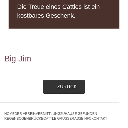
Die Treue eines Cattles
ist ein
kostbares Geschenk.
Big Jim
ZURÜCK
HOME
DER VEREIN
VERMITTLUNG
ZUHAUSE GEFUNDEN
REGENBOGENBRÜCKE
CATTLE GRÜSSE
RASSEINFO
KONTAKT