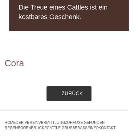
Die Treue eines Cattles
ist ein
kostbares Geschenk.
Cora
ZURÜCK
HOME
DER VEREIN
VERMITTLUNG
ZUHAUSE GEFUNDEN
REGENBOGENBRÜCKE
CATTLE GRÜSSE
RASSEINFO
KONTAKT