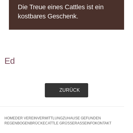
Die Treue eines Cattles
ist ein
kostbares Geschenk.
Ed
ZURÜCK
HOME
DER VEREIN
VERMITTLUNG
ZUHAUSE GEFUNDEN
REGENBOGENBRÜCKE
CATTLE GRÜSSE
RASSEINFO
KONTAKT