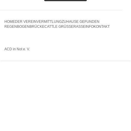
HOME
DER VEREIN
VERMITTLUNG
ZUHAUSE GEFUNDEN
REGENBOGENBRÜCKE
CATTLE GRÜSSE
RASSEINFO
KONTAKT
ACD in Not e. V.