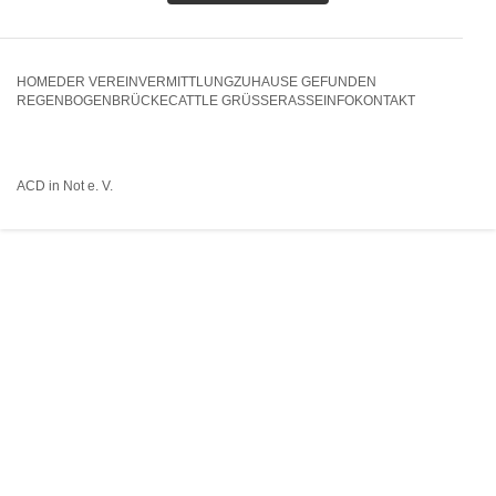
HOME
DER VEREIN
VERMITTLUNG
ZUHAUSE GEFUNDEN
REGENBOGENBRÜCKE
CATTLE GRÜSSE
RASSEINFO
KONTAKT
ACD in Not e. V.