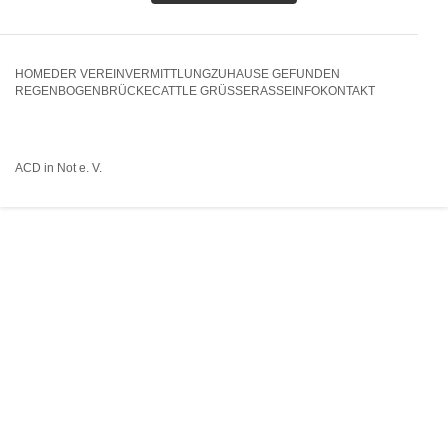
HOME
DER VEREIN
VERMITTLUNG
ZUHAUSE GEFUNDEN
REGENBOGENBRÜCKE
CATTLE GRÜSSE
RASSEINFO
KONTAKT
ACD in Not e. V.