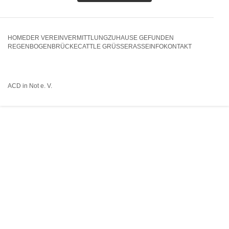
HOME
DER VEREIN
VERMITTLUNG
ZUHAUSE GEFUNDEN
REGENBOGENBRÜCKE
CATTLE GRÜSSE
RASSEINFO
KONTAKT
ACD in Not e. V.