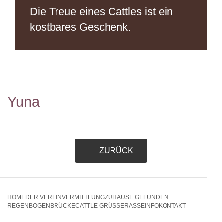
Die Treue eines Cattles
ist ein
kostbares Geschenk.
Yuna
ZURÜCK
HOME
DER VEREIN
VERMITTLUNG
ZUHAUSE GEFUNDEN
REGENBOGENBRÜCKE
CATTLE GRÜSSE
RASSEINFO
KONTAKT